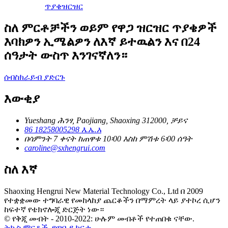
ጥያቄ
ዝርዝር
ስለ ምርቶቻችን ወይም የዋጋ ዝርዝር ጥያቄዎች
እባክዎን ኢሜልዎን ለእኛ ይተዉልን እና በ24
ሰዓታት ውስጥ እንገናኛለን።
ሰብስክራይብ ያድርጉ
እውቂያ
Yueshang ሕንፃ, Paojiang, Shaoxing 312000, ቻይና
86 18258005298 እ.ኤ.አ
በሳምንት 7 ቀናት ከጠዋቱ 10፡00 እስከ ምሽቱ 6፡00 ሰዓት
caroline@sxhengrui.com
ስለ እኛ
Shaoxing Hengrui New Material Technology Co., Ltd በ 2009
የተቋቋመው ተግባራዊ የመከላከያ ጨርቆችን በማምረት ላይ ያተኮረ ሲሆን
ከፍተኛ የቴክኖሎጂ ድርጅት ነው።
© የቅጂ መብት - 2010-2022: ሁሉም መብቶች የተጠበቁ ናቸው.
ትኩስ ምርቶች
,
የጣቢያ ካርታ