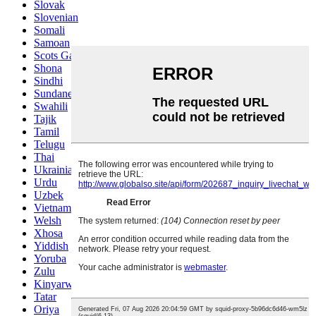
Slovak
Slovenian
Somali
Samoan
Scots Gaelic
Shona
Sindhi
Sundanese
Swahili
Tajik
Tamil
Telugu
Thai
Ukrainian
Urdu
Uzbek
Vietnamese
Welsh
Xhosa
Yiddish
Yoruba
Zulu
Kinyarwanda
Tatar
Oriya