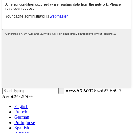
ለመፈለግ አስገባን ወይም ESCን
ለመዝጋት ይንኩ።
English
French
German
Portuguese
Spanish