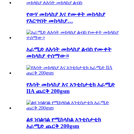
የውሃ መከላከያ እና የሙቀት መከላከያ
የእርጥበት መከላከያ…
አራሚድ ለእሳት መከላከያ ልብስ የሙቀት
መከላከያ ተሰማው።
የእሳት መከላከያ እና አንቲስታቲክ አራሚድ
IIA ጨርቅ 200gsm
ልዩ ነበልባል የሚከላከል አንቲስታቲክ
አራሚድ ጨርቅ 200gsm