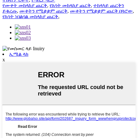
የሙቀት መከላከያ ጨርቅ
,
የእሳት መከላከያ ጨርቅ
,
ተከላካይ ጨርቅን
ይቁረጡ
,
ሙቀትን የሚቋቋም ጨርቅ
,
ሙቀትን የሚቋቋም ጨርቅ በጓሮው
,
የእሳት ነበልባል መከላከያ ጨርቅ
,
ኢሜል ላክ
x