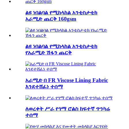
ልዩ ነበልባል የሚከላከል አንቲስታቲክ
አራሚድ ጨርቅ 160gsm
ልዩ ነበልባል የሚከላከል አንቲስታቲክ
የአራሚድ ሽፋን ጨርቅ
አራሚድ በ FR Viscose Lining Fabric
እንደተሸፈነ ተሰማ
ለወረቀት ሥራ የጎማ ሮልስ ከፍተኛ ጥንካሬ
ተሰማ