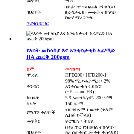
መዋቅር
ሜዳ
በተፈጥሮ የነበልባል ተከላካይ፣
ባህሪያት
ፀረ-ስታቲክ፣ ሙቀት ተከላካይ፣
የውሃ ማረጋገጫ
ጥያቄ
ዝርዝር
የእሳት መከላከያ እና አንቲስታቲክ አራሚድ
IIA ጨርቅ 200gsm
ስም
መግለጫ
ሞዴል
HFD200፣ HFD200-1
98% ሜታ-አራሚድ፣ 2%
ቅንብር
አንቲስታቲክ ፋይበር፣
(+Elastane FR)
ክብደት
5.9 አውንስ/yd²- 200 ግ/ሜ
ስፋት
150 ሴ.ሜ
ብርቱካናማ ፣ ወዘተ (ቀለም
የሚገኙ ቀለሞች
ሊበጅ ይችላል)
መዋቅር
ፍርግርግ ፣ ትዊል
በተፈጥሮ የነበልባል ተከላካይ፣
ባህሪያት
ፀረ-ስታቲክ፣ ሙቀት ተከላካይ፣