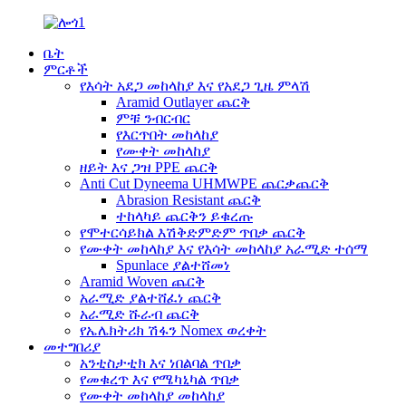
ቤት
ምርቶች
የእሳት አደጋ መከላከያ እና የአደጋ ጊዜ ምላሽ
Aramid Outlayer ጨርቅ
ምቹ ንብርብር
የእርጥበት መከላከያ
የሙቀት መከላከያ
ዘይት እና ጋዝ PPE ጨርቅ
Anti Cut Dyneema UHMWPE ጨርቃጨርቅ
Abrasion Resistant ጨርቅ
ተከላካይ ጨርቅን ይቁረጡ
የሞተርሳይክል እሽቅድምድም ጥበቃ ጨርቅ
የሙቀት መከላከያ እና የእሳት መከላከያ አራሚድ ተሰማ
Spunlace ያልተሸመነ
Aramid Woven ጨርቅ
አራሚድ ያልተሸፈነ ጨርቅ
አራሚድ ሹራብ ጨርቅ
የኤሌክትሪክ ሽፋን Nomex ወረቀት
መተግበሪያ
አንቲስታቲክ እና ነበልባል ጥበቃ
የመቁረጥ እና የሜካኒካል ጥበቃ
የሙቀት መከላከያ መከላከያ