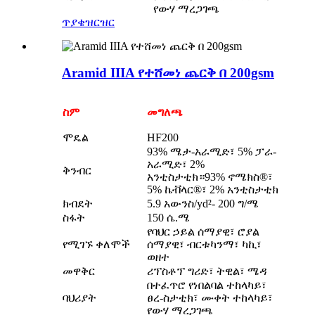
የውሃ ማረጋገጫ
ጥያቄ
ዝርዝር
Aramid IIIA የተሸመነ ጨርቅ በ 200gsm
ስም
መግለጫ
ሞዴል
HF200
93% ሜታ-አራሚድ፣ 5% ፓራ-
አራሚድ፣ 2%
ቅንብር
አንቲስታቲክ።93% ኖሜክስ®፣
5% ኬቭላር®፣ 2% አንቲስታቲክ
ክብደት
5.9 አውንስ/yd²- 200 ግ/ሜ
ስፋት
150 ሴ.ሜ
የባህር ኃይል ሰማያዊ፣ ሮያል
የሚገኙ ቀለሞች
ሰማያዊ፣ ብርቱካንማ፣ ካኪ፣
ወዘተ
መዋቅር
ሪፕስቶፕ ግሪድ፣ ትዊል፣ ሜዳ
በተፈጥሮ የነበልባል ተከላካይ፣
ባህሪያት
ፀረ-ስታቲክ፣ ሙቀት ተከላካይ፣
የውሃ ማረጋገጫ