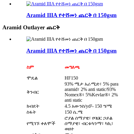
Aramid IIIA የተሸመነ ጨርቅ በ 150gsm
Aramid Outlayer ጨርቅ
Aramid IIIA የተሸመነ ጨርቅ በ 150gsm
ስም
መግለጫ
ሞዴል
HF150
93% ሜታ አራሚድ፣ 5% para
aramid፣ 2% anti static/93%
ቅንብር
Nomex®፣ 5%Kevlar®፣ 2%
anti static
ክብደት
4.5 አውንስ/yd²- 150 ግ/ሜ
ስፋት
150 ሴ.ሜ
ሮያል ሰማያዊ፣ የባህር ኃይል
የሚገኙ ቀለሞች
ሰማያዊ፣ ብርቱካንማ፣ ካኪ፣
ወዘተ