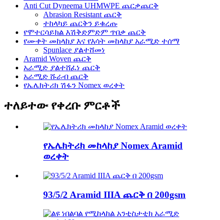
Anti Cut Dyneema UHMWPE ጨርቃጨርቅ
Abrasion Resistant ጨርቅ
ተከላካይ ጨርቅን ይቁረጡ
የሞተርሳይክል እሽቅድምድም ጥበቃ ጨርቅ
የሙቀት መከላከያ እና የእሳት መከላከያ አራሚድ ተሰማ
Spunlace ያልተሸመነ
Aramid Woven ጨርቅ
አራሚድ ያልተሸፈነ ጨርቅ
አራሚድ ሹራብ ጨርቅ
የኤሌክትሪክ ሽፋን Nomex ወረቀት
ተለይተው የቀረቡ ምርቶች
የኤሌክትሪክ መከላከያ Nomex Aramid
ወረቀት
93/5/2 Aramid IIIA ጨርቅ በ 200gsm