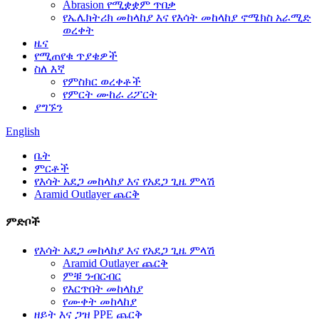
Abrasion የሚቋቋም ጥበቃ
የኤሌክትሪክ መከላከያ እና የእሳት መከላከያ ኖሜክስ አራሚድ
ወረቀት
ዜና
የሚጠየቁ ጥያቄዎች
ስለ እኛ
የምስክር ወረቀቶች
የምርት ሙከራ ሪፖርት
ያግኙን
English
ቤት
ምርቶች
የእሳት አደጋ መከላከያ እና የአደጋ ጊዜ ምላሽ
Aramid Outlayer ጨርቅ
ምድቦች
የእሳት አደጋ መከላከያ እና የአደጋ ጊዜ ምላሽ
Aramid Outlayer ጨርቅ
ምቹ ንብርብር
የእርጥበት መከላከያ
የሙቀት መከላከያ
ዘይት እና ጋዝ PPE ጨርቅ