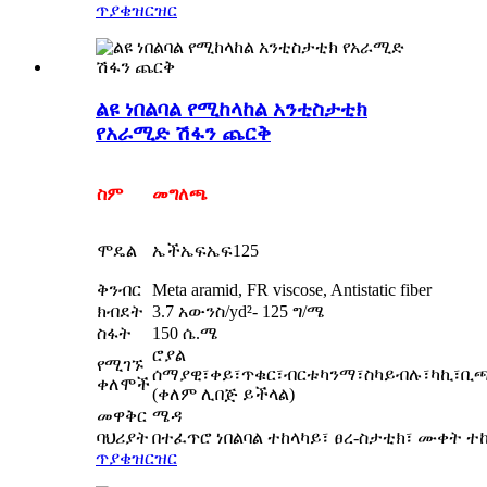
ጥያቄ
ዝርዝር
ልዩ ነበልባል የሚከላከል አንቲስታቲክ
የአራሚድ ሽፋን ጨርቅ
ስም
መግለጫ
ሞዴል
ኤችኤፍኤፍ125
ቅንብር
Meta aramid, FR viscose, Antistatic fiber
ክብደት
3.7 አውንስ/yd²- 125 ግ/ሜ
ስፋት
150 ሴ.ሜ
ሮያል
የሚገኙ
ሰማያዊ፣ቀይ፣ጥቁር፣ብርቱካንማ፣ስካይብሉ፣ካኪ፣ቢ
ቀለሞች
(ቀለም ሊበጅ ይችላል)
መዋቅር
ሜዳ
ባህሪያት
በተፈጥሮ ነበልባል ተከላካይ፣ ፀረ-ስታቲክ፣ ሙቀት ተ
ጥያቄ
ዝርዝር