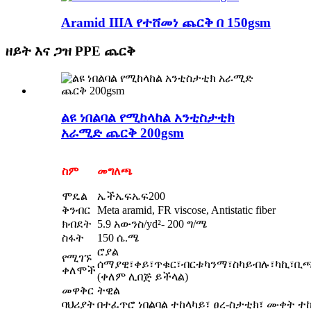
Aramid IIIA የተሸመነ ጨርቅ በ 150gsm
ዘይት እና ጋዝ PPE ጨርቅ
ልዩ ነበልባል የሚከላከል አንቲስታቲክ
አራሚድ ጨርቅ 200gsm
ስም
መግለጫ
ሞዴል
ኤችኤፍኤፍ200
ቅንብር
Meta aramid, FR viscose, Antistatic fiber
ክብደት
5.9 አውንስ/yd²- 200 ግ/ሜ
ስፋት
150 ሴ.ሜ
ሮያል
የሚገኙ
ሰማያዊ፣ቀይ፣ጥቁር፣ብርቱካንማ፣ስካይብሉ፣ካኪ፣ቢ
ቀለሞች
(ቀለም ሊበጅ ይችላል)
መዋቅር
ትዊል
ባህሪያት
በተፈጥሮ ነበልባል ተከላካይ፣ ፀረ-ስታቲክ፣ ሙቀት ተ