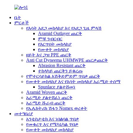
ቤት
ምርቶች
የእሳት አደጋ መከላከያ እና የአደጋ ጊዜ ምላሽ
Aramid Outlayer ጨርቅ
ምቹ ንብርብር
የእርጥበት መከላከያ
የሙቀት መከላከያ
ዘይት እና ጋዝ PPE ጨርቅ
Anti Cut Dyneema UHMWPE ጨርቃጨርቅ
Abrasion Resistant ጨርቅ
ተከላካይ ጨርቅን ይቁረጡ
የሞተርሳይክል እሽቅድምድም ጥበቃ ጨርቅ
የሙቀት መከላከያ እና የእሳት መከላከያ አራሚድ ተሰማ
Spunlace ያልተሸመነ
Aramid Woven ጨርቅ
አራሚድ ያልተሸፈነ ጨርቅ
አራሚድ ሹራብ ጨርቅ
የኤሌክትሪክ ሽፋን Nomex ወረቀት
መተግበሪያ
አንቲስታቲክ እና ነበልባል ጥበቃ
የመቁረጥ እና የሜካኒካል ጥበቃ
የሙቀት መከላከያ መከላከያ