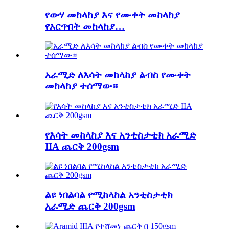
የውሃ መከላከያ እና የሙቀት መከላከያ
የእርጥበት መከላከያ…
አራሚድ ለእሳት መከላከያ ልብስ የሙቀት
መከላከያ ተሰማው።
የእሳት መከላከያ እና አንቲስታቲክ አራሚድ
IIA ጨርቅ 200gsm
ልዩ ነበልባል የሚከላከል አንቲስታቲክ
አራሚድ ጨርቅ 200gsm