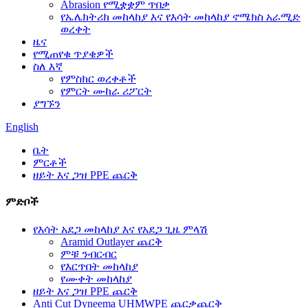
Abrasion የሚቋቋም ጥበቃ
የኤሌክትሪክ መከላከያ እና የእሳት መከላከያ ኖሜክስ አራሚድ
ወረቀት
ዜና
የሚጠየቁ ጥያቄዎች
ስለ እኛ
የምስክር ወረቀቶች
የምርት ሙከራ ሪፖርት
ያግኙን
English
ቤት
ምርቶች
ዘይት እና ጋዝ PPE ጨርቅ
ምድቦች
የእሳት አደጋ መከላከያ እና የአደጋ ጊዜ ምላሽ
Aramid Outlayer ጨርቅ
ምቹ ንብርብር
የእርጥበት መከላከያ
የሙቀት መከላከያ
ዘይት እና ጋዝ PPE ጨርቅ
Anti Cut Dyneema UHMWPE ጨርቃጨርቅ