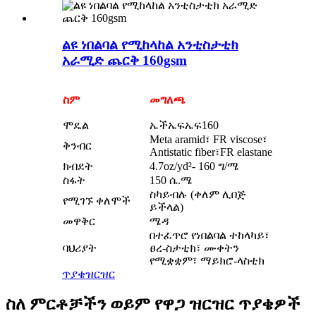
ልዩ ነበልባል የሚከላከል አንቲስታቲክ
አራሚድ ጨርቅ 160gsm
ስም
መግለጫ
ሞዴል
ኤችኤፍኤፍ160
Meta aramid፣ FR viscose፣
ቅንብር
Antistatic fiber፣FR elastane
ክብደት
4.7oz/yd²- 160 ግ/ሜ
ስፋት
150 ሴ.ሜ
ስካይብሉ (ቀለም ሊበጅ
የሚገኙ ቀለሞች
ይችላል)
መዋቅር
ሜዳ
በተፈጥሮ የነበልባል ተከላካይ፣
ባህሪያት
ፀረ-ስታቲክ፣ ሙቀትን
የሚቋቋም፣ ማይክሮ-ላስቲክ
ጥያቄ
ዝርዝር
ስለ ምርቶቻችን ወይም የዋጋ ዝርዝር ጥያቄዎች