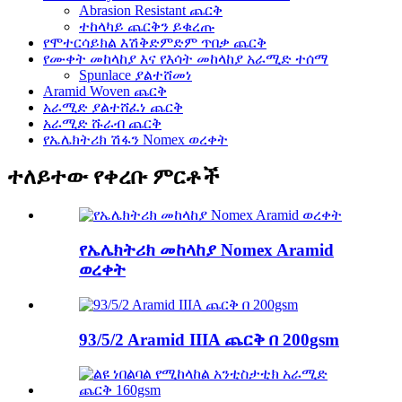
Abrasion Resistant ጨርቅ
ተከላካይ ጨርቅን ይቁረጡ
የሞተርሳይክል እሽቅድምድም ጥበቃ ጨርቅ
የሙቀት መከላከያ እና የእሳት መከላከያ አራሚድ ተሰማ
Spunlace ያልተሸመነ
Aramid Woven ጨርቅ
አራሚድ ያልተሸፈነ ጨርቅ
አራሚድ ሹራብ ጨርቅ
የኤሌክትሪክ ሽፋን Nomex ወረቀት
ተለይተው የቀረቡ ምርቶች
የኤሌክትሪክ መከላከያ Nomex Aramid
ወረቀት
93/5/2 Aramid IIIA ጨርቅ በ 200gsm