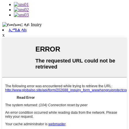
ኢሜል ላክ
x