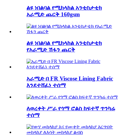
ልዩ ነበልባል የሚከላከል አንቲስታቲክ
አራሚድ ጨርቅ 160gsm
ልዩ ነበልባል የሚከላከል አንቲስታቲክ
የአራሚድ ሽፋን ጨርቅ
አራሚድ በ FR Viscose Lining Fabric
እንደተሸፈነ ተሰማ
ለወረቀት ሥራ የጎማ ሮልስ ከፍተኛ ጥንካሬ
ተሰማ