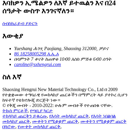
እባክዎን ኢሜልዎን ለእኛ ይተዉልን እና በ24
ሰዓታት ውስጥ እንገናኛለን።
ሰብስክራይብ ያድርጉ
እውቂያ
Yueshang ሕንፃ, Paojiang, Shaoxing 312000, ቻይና
86 18258005298 እ.ኤ.አ
በሳምንት 7 ቀናት ከጠዋቱ 10፡00 እስከ ምሽቱ 6፡00 ሰዓት
caroline@sxhengrui.com
ስለ እኛ
Shaoxing Hengrui New Material Technology Co., Ltd በ 2009
የተቋቋመው ተግባራዊ የመከላከያ ጨርቆችን በማምረት ላይ ያተኮረ ሲሆን
ከፍተኛ የቴክኖሎጂ ድርጅት ነው።
© የቅጂ መብት - 2010-2022: ሁሉም መብቶች የተጠበቁ ናቸው.
ትኩስ ምርቶች
,
የጣቢያ ካርታ
ተከላካይ ጨርቅን ይቁረጡ
,
የእሳት መከላከያ ጨርቅ
,
የእሳት ነበልባል
መከላከያ ጨርቅ
,
ሙቀትን የሚቋቋም ጨርቅ
,
ሙቀትን የሚቋቋም ጨርቅ
በጓሮው
,
የሙቀት መከላከያ ጨርቅ
,