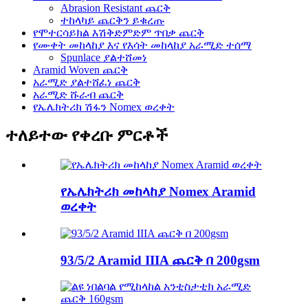
Abrasion Resistant ጨርቅ
ተከላካይ ጨርቅን ይቁረጡ
የሞተርሳይክል እሽቅድምድም ጥበቃ ጨርቅ
የሙቀት መከላከያ እና የእሳት መከላከያ አራሚድ ተሰማ
Spunlace ያልተሸመነ
Aramid Woven ጨርቅ
አራሚድ ያልተሸፈነ ጨርቅ
አራሚድ ሹራብ ጨርቅ
የኤሌክትሪክ ሽፋን Nomex ወረቀት
ተለይተው የቀረቡ ምርቶች
የኤሌክትሪክ መከላከያ Nomex Aramid
ወረቀት
93/5/2 Aramid IIIA ጨርቅ በ 200gsm