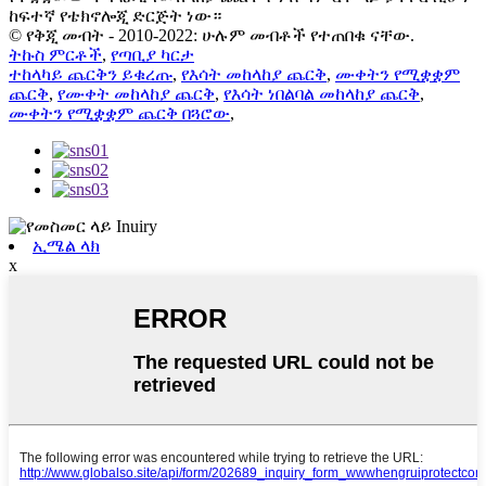
ከፍተኛ የቴክኖሎጂ ድርጅት ነው።
© የቅጂ መብት - 2010-2022: ሁሉም መብቶች የተጠበቁ ናቸው.
ትኩስ ምርቶች
,
የጣቢያ ካርታ
ተከላካይ ጨርቅን ይቁረጡ
,
የእሳት መከላከያ ጨርቅ
,
ሙቀትን የሚቋቋም
ጨርቅ
,
የሙቀት መከላከያ ጨርቅ
,
የእሳት ነበልባል መከላከያ ጨርቅ
,
ሙቀትን የሚቋቋም ጨርቅ በጓሮው
,
ኢሜል ላክ
x