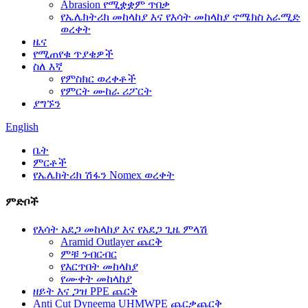
Abrasion የሚቋቋም ጥበቃ
የኤሌክትሪክ መከላከያ እና የእሳት መከላከያ ኖሜክስ አራሚድ
ወረቀት
ዜና
የሚጠየቁ ጥያቄዎች
ስለ እኛ
የምስክር ወረቀቶች
የምርት ሙከራ ሪፖርት
ያግኙን
English
ቤት
ምርቶች
የኤሌክትሪክ ሽፋን Nomex ወረቀት
ምድቦች
የእሳት አደጋ መከላከያ እና የአደጋ ጊዜ ምላሽ
Aramid Outlayer ጨርቅ
ምቹ ንብርብር
የእርጥበት መከላከያ
የሙቀት መከላከያ
ዘይት እና ጋዝ PPE ጨርቅ
Anti Cut Dyneema UHMWPE ጨርቃጨርቅ