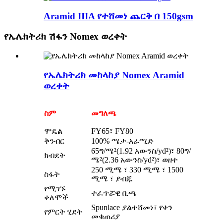
Aramid IIIA የተሸመነ ጨርቅ በ 150gsm
የኤሌክትሪክ ሽፋን Nomex ወረቀት
የኤሌክትሪክ መከላከያ Nomex Aramid
ወረቀት
ስም
መግለጫ
ሞዴል
FY65፣ FY80
ቅንብር
100% ሜታ-አራሚድ
65ግ/ሜ²(1.92 አውንስ/yd²)፣ 80ግ/
ክብደት
ሜ²(2.36 አውንስ/yd²)፣ ወዘተ
250 ሚሜ ፣ 330 ሚሜ ፣ 1500
ስፋት
ሚሜ ፣ ያብጁ
የሚገኙ
ተፈጥሯዊ ቢጫ
ቀለሞች
Spunlace ያልተሸመነ፣ የቀን
የምርት ሂደት
መቁጠሪያ