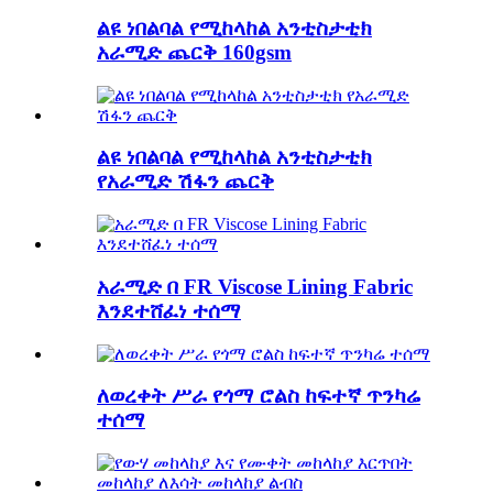
ልዩ ነበልባል የሚከላከል አንቲስታቲክ
አራሚድ ጨርቅ 160gsm
ልዩ ነበልባል የሚከላከል አንቲስታቲክ
የአራሚድ ሽፋን ጨርቅ
አራሚድ በ FR Viscose Lining Fabric
እንደተሸፈነ ተሰማ
ለወረቀት ሥራ የጎማ ሮልስ ከፍተኛ ጥንካሬ
ተሰማ