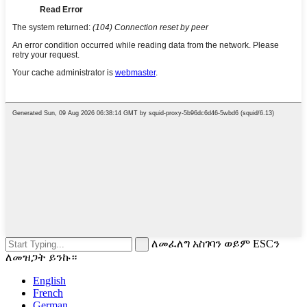
ለመፈለግ አስገባን ወይም ESCን
ለመዝጋት ይንኩ።
English
French
German