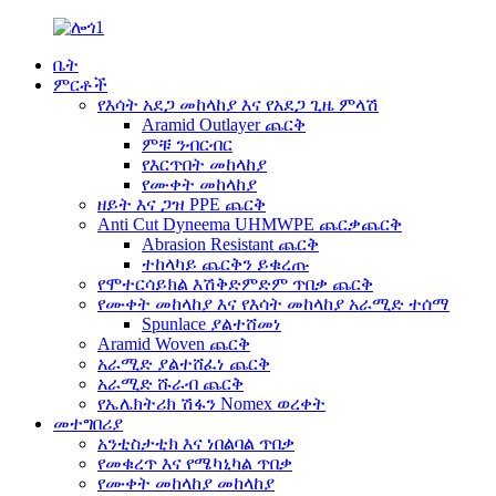
ቤት
ምርቶች
የእሳት አደጋ መከላከያ እና የአደጋ ጊዜ ምላሽ
Aramid Outlayer ጨርቅ
ምቹ ንብርብር
የእርጥበት መከላከያ
የሙቀት መከላከያ
ዘይት እና ጋዝ PPE ጨርቅ
Anti Cut Dyneema UHMWPE ጨርቃጨርቅ
Abrasion Resistant ጨርቅ
ተከላካይ ጨርቅን ይቁረጡ
የሞተርሳይክል እሽቅድምድም ጥበቃ ጨርቅ
የሙቀት መከላከያ እና የእሳት መከላከያ አራሚድ ተሰማ
Spunlace ያልተሸመነ
Aramid Woven ጨርቅ
አራሚድ ያልተሸፈነ ጨርቅ
አራሚድ ሹራብ ጨርቅ
የኤሌክትሪክ ሽፋን Nomex ወረቀት
መተግበሪያ
አንቲስታቲክ እና ነበልባል ጥበቃ
የመቁረጥ እና የሜካኒካል ጥበቃ
የሙቀት መከላከያ መከላከያ