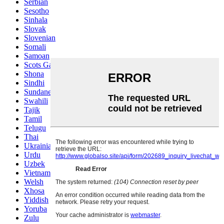
Serbian
Sesotho
Sinhala
Slovak
Slovenian
Somali
Samoan
Scots Gaelic
Shona
Sindhi
Sundanese
Swahili
Tajik
Tamil
Telugu
Thai
Ukrainian
Urdu
Uzbek
Vietnamese
Welsh
Xhosa
Yiddish
Yoruba
Zulu