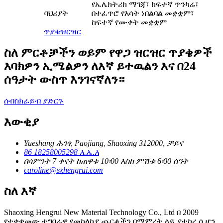
የኤሌክትሪክ ማገጃ፣ ከፍተኛ ጥንካሬ፣
ባህሪያት
በተፈጥሮ የእሳት ነበልባል መቋቋም፣
ከፍተኛ የሙቀት መቋቋም
ጥያቄ
ዝርዝር
ስለ ምርቶቻችን ወይም የዋጋ ዝርዝር ጥያቄዎች
እባክዎን ኢሜልዎን ለእኛ ይተዉልን እና በ24
ሰዓታት ውስጥ እንገናኛለን።
ሰብስክራይብ ያድርጉ
እውቂያ
Yueshang ሕንፃ, Paojiang, Shaoxing 312000, ቻይና
86 18258005298 እ.ኤ.አ
በሳምንት 7 ቀናት ከጠዋቱ 10፡00 እስከ ምሽቱ 6፡00 ሰዓት
caroline@sxhengrui.com
ስለ እኛ
Shaoxing Hengrui New Material Technology Co., Ltd በ 2009
የተቋቋመው ተግባራዊ የመከላከያ ጨርቆችን በማምረት ላይ ያተኮረ ሲሆን