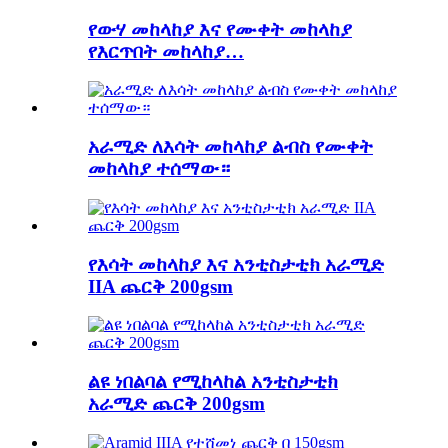
የውሃ መከላከያ እና የሙቀት መከላከያ
የእርጥበት መከላከያ…
አራሚድ ለእሳት መከላከያ ልብስ የሙቀት
መከላከያ ተሰማው።
የእሳት መከላከያ እና አንቲስታቲክ አራሚድ
IIA ጨርቅ 200gsm
ልዩ ነበልባል የሚከላከል አንቲስታቲክ
አራሚድ ጨርቅ 200gsm