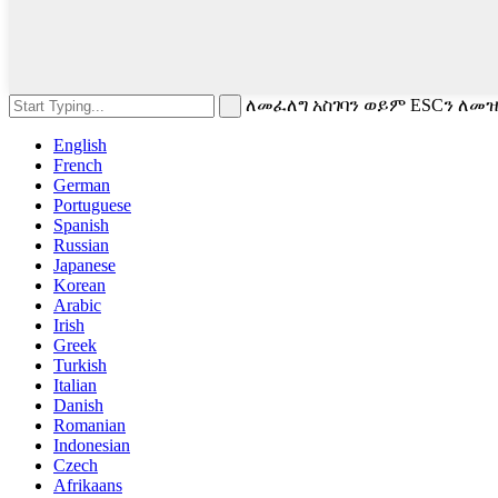
ለመፈለግ አስገባን ወይም ESCን ለመ
English
French
German
Portuguese
Spanish
Russian
Japanese
Korean
Arabic
Irish
Greek
Turkish
Italian
Danish
Romanian
Indonesian
Czech
Afrikaans