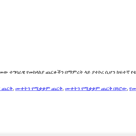
2009 የተቋቋመው ተግባራዊ የመከላከያ ጨርቆችን በማምረት ላይ ያተኮረ ሲሆን ከፍተኛ
ያ ጨርቅ
,
ሙቀትን የሚቋቋም ጨርቅ
,
ሙቀትን የሚቋቋም ጨርቅ በጓሮው
,
የሙ