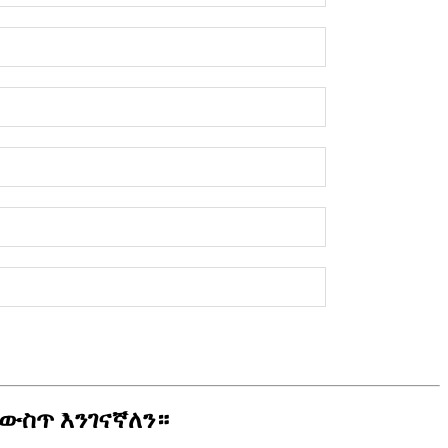
ውስጥ እንገናኛለን።