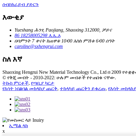
ሰብስክራይብ ያድርጉ
እውቂያ
Yueshang ሕንፃ, Paojiang, Shaoxing 312000, ቻይና
86 18258005298 እ.ኤ.አ
በሳምንት 7 ቀናት ከጠዋቱ 10፡00 እስከ ምሽቱ 6፡00 ሰዓት
caroline@sxhengrui.com
ስለ እኛ
Shaoxing Hengrui New Material Technology Co., Ltd በ 
© የቅጂ መብት - 2010-2022: ሁሉም መብቶች የተጠበቁ ናቸው.
ትኩስ ምርቶች
,
የጣቢያ ካርታ
የእሳት ነበልባል መከላከያ ጨርቅ
,
ተከላካይ ጨርቅን ይቁረጡ
,
የእሳት መከላከ
ኢሜል ላክ
x