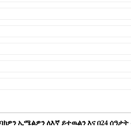
ክዎን ኢሜልዎን ለእኛ ይተዉልን እና በ24 ሰዓታት 