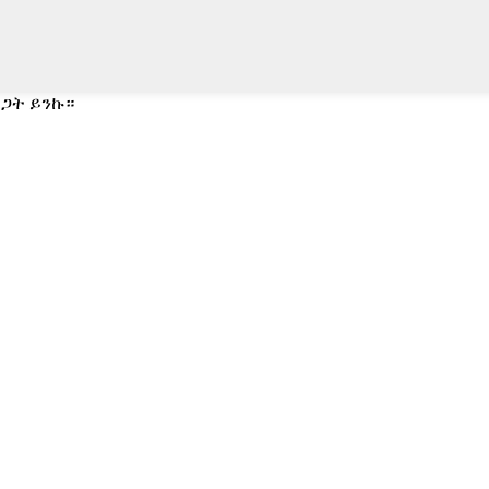
ዝጋት ይንኩ።