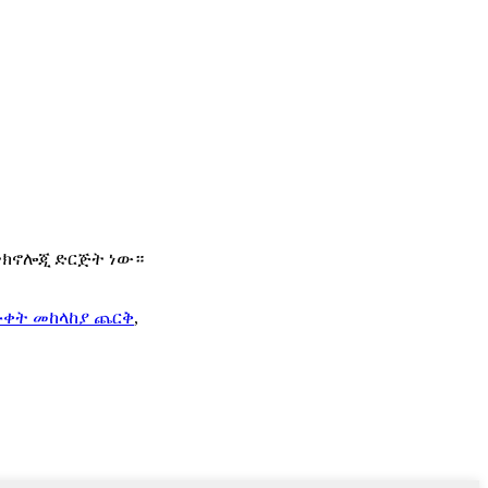
 የቴክኖሎጂ ድርጅት ነው።
ቀት መከላከያ ጨርቅ
,