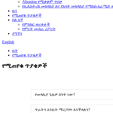
Abrasion የሚቋቋም ጥበቃ
የኤሌክትሪክ መከላከያ እና የእሳት መከላከያ ኖሜክስ አራሚድ 
ዜና
የሚጠየቁ ጥያቄዎች
ስለ እኛ
የምስክር ወረቀቶች
የምርት ሙከራ ሪፖርት
ያግኙን
English
ቤት
የሚጠየቁ ጥያቄዎች
የሚጠየቁ ጥያቄዎች
የመላኪያ ጊዜዎ ስንት ነው?
ጥራትን እንዴት ማረጋገጥ እንችላለን?