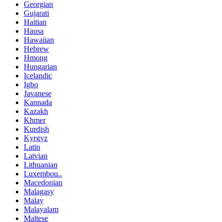
Georgian
Gujarati
Haitian
Hausa
Hawaiian
Hebrew
Hmong
Hungarian
Icelandic
Igbo
Javanese
Kannada
Kazakh
Khmer
Kurdish
Kyrgyz
Latin
Latvian
Lithuanian
Luxembou..
Macedonian
Malagasy
Malay
Malayalam
Maltese