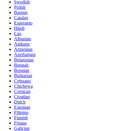
Swedish
Polish
Basque
Catalan
Esperanto
Hindi
Lao
Albanian
Amharic
Armenian
Azerbaijani
Belarusian
Bengali
Bosnian
Bulgarian
Cebuano
Chichewa
Corsican
Croatian
Dutch
Estonian
Filipino
Finnish
Frisian
Galician