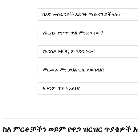
በእኛ መስፈርቶች እድገት ማድረግ ይችላሉ?
የእርስዎ የንግድ ቃል ምንድን ነው?
የእርስዎ MOQ ምንድን ነው?
ምርመራ ምን ያህል ጊዜ ይወስዳል?
አሁንም ጥያቄ አለህ?
ስለ ምርቶቻችን ወይም የዋጋ ዝርዝር ጥያቄዎች እባ