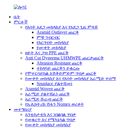
ቤት
ምርቶች
የእሳት አደጋ መከላከያ እና የአደጋ ጊዜ ምላሽ
Aramid Outlayer ጨርቅ
ምቹ ንብርብር
የእርጥበት መከላከያ
የሙቀት መከላከያ
ዘይት እና ጋዝ PPE ጨርቅ
Anti Cut Dyneema UHMWPE ጨርቃጨርቅ
Abrasion Resistant ጨርቅ
ተከላካይ ጨርቅን ይቁረጡ
የሞተርሳይክል እሽቅድምድም ጥበቃ ጨርቅ
የሙቀት መከላከያ እና የእሳት መከላከያ አራሚድ ተሰማ
Spunlace ያልተሸመነ
Aramid Woven ጨርቅ
አራሚድ ያልተሸፈነ ጨርቅ
አራሚድ ሹራብ ጨርቅ
የኤሌክትሪክ ሽፋን Nomex ወረቀት
መተግበሪያ
አንቲስታቲክ እና ነበልባል ጥበቃ
የመቁረጥ እና የሜካኒካል ጥበቃ
የሙቀት መከላከያ መከላከያ