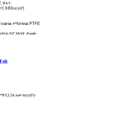
E ሽፋን
ሜ²
( 3፡83
oz/yd²
)
 ነበልባል የሚከላከል PTFE
 በተፈጥሮ የእሳት ቃጠሎ
elt
/ሜ²(3.54 አውንስ/yd²)፣