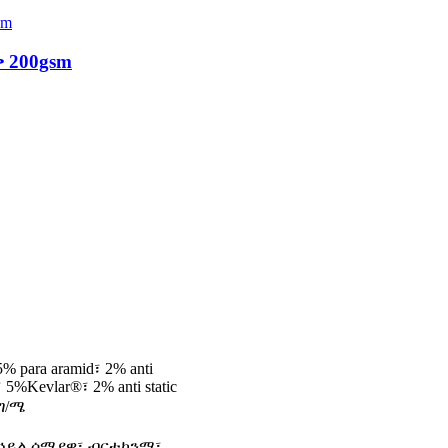
 200gsm
para aramid፣ 2% anti
 5%Kevlar®፣ 2% anti static
 ግ/ሜ
 ኃይል ሰማያዊ፣ ብርቱካንማ፣