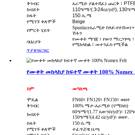
ቅንብር
አራሚድ ያልተሸፈነ ጨርቅ ፣ PTF
ክብደት
110
ግ/ሜ²
( 3፡24
oz/yd²
), 130
ግ/
ስፋት
150 ሴ.ሜ
የሚገኙ ቀለሞች
Beige
Spunlace
አራሚድ n
ላይ-የተሸመነ
+
የምርት ሂደት
ሽፋን
የሙቀት ማገጃ ፣ የውሃ ማረጋገጫ ፣
ባህሪያት
የሚከላከል ፣ መተንፈስ የሚችል
ጥያቄ
ዝርዝር
የሙቀት መከላከያ ከፍተኛ ሙቀት 100% Nomex F
ስም
መግለጫ
ሞዴል
FN60፣ FN120፣ FN150፣ ወዘተ
ቅንብር
100% ሜታ-አራሚድ (ኖሜክስ)
60ግ/ሜ²(1.77 አውንስ/yd²)፣ 120ግ
ክብደት
150ግ/ሜ²(4.42 oz/yd²)፣ ወዘተ.
ስፋት
150 ሴ.ሜ
የሚገኙ ቀለሞች
ተፈጥሯዊ ቢጫ