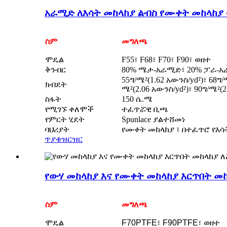
አራሚድ ለእሳት መከላከያ ልብስ የሙቀት መከላከያ
ስም
መግለጫ
ሞዴል
F55፣ F68፣ F70፣ F90፣ ወዘተ
ቅንብር
80% ሜታ-አራሚድ፣ 20% ፓራ-
55ግ/ሜ²(1.62 አውንስ/yd²)፣ 68ግ/
ክብደት
ሜ²(2.06 አውንስ/yd²)፣ 90ግ/ሜ²(2
ስፋት
150 ሴ.ሜ
የሚገኙ ቀለሞች
ተፈጥሯዊ ቢጫ
የምርት ሂደት
Spunlace ያልተሸመነ
ባህሪያት
የሙቀት መከላከያ ፣ በተፈጥሮ የእ
ጥያቄ
ዝርዝር
የውሃ መከላከያ እና የሙቀት መከላከያ እርጥበት መከ
ስም
መግለጫ
ሞዴል
F70PTFE፣ F90PTFE፣ ወዘተ