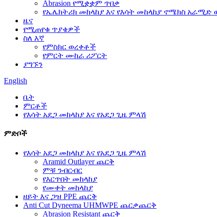
Abrasion የሚቋቋም ጥበቃ
የኤሌክትሪክ መከላከያ እና የእሳት መከላከያ ኖሜክስ አራሚድ 
ዜና
የሚጠየቁ ጥያቄዎች
ስለ እኛ
የምስክር ወረቀቶች
የምርት ሙከራ ሪፖርት
ያግኙን
English
ቤት
ምርቶች
የእሳት አደጋ መከላከያ እና የአደጋ ጊዜ ምላሽ
ምድቦች
የእሳት አደጋ መከላከያ እና የአደጋ ጊዜ ምላሽ
Aramid Outlayer ጨርቅ
ምቹ ንብርብር
የእርጥበት መከላከያ
የሙቀት መከላከያ
ዘይት እና ጋዝ PPE ጨርቅ
Anti Cut Dyneema UHMWPE ጨርቃጨርቅ
Abrasion Resistant ጨርቅ