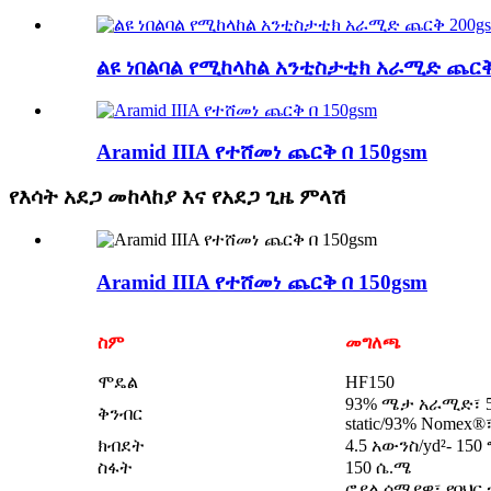
ልዩ ነበልባል የሚከላከል አንቲስታቲክ አራሚድ ጨርቅ
Aramid IIIA የተሸመነ ጨርቅ በ 150gsm
የእሳት አደጋ መከላከያ እና የአደጋ ጊዜ ምላሽ
Aramid IIIA የተሸመነ ጨርቅ በ 150gsm
ስም
መግለጫ
ሞዴል
HF150
93% ሜታ አራሚድ፣ 5% 
ቅንብር
static/93% Nomex®፣
ክብደት
4.5 አውንስ/yd²- 150
ስፋት
150 ሴ.ሜ
ሮያል ሰማያዊ፣ የባህር